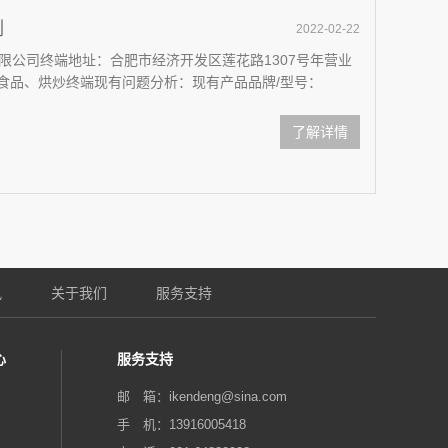
例
2022-02-22
限公司终端地址：合肥市经济开发区莲花路1307号年营业
：食品、烘炒终端现有问题分析：现有产品品牌/型号：
了解详情
讯
关于我们
服务支持
心
服务支持
邮 箱：ikendeng@sina.com‬
手 机：13916005418